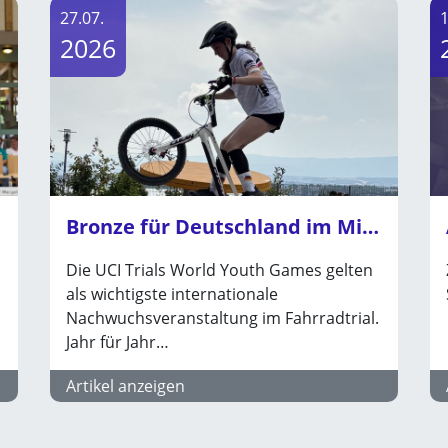
27.07.
1
2026
Bronze für Deutschland im Mixed-Team – starke Leistungen bei den UCI Trials World Youth Games in…
Die UCI Trials World Youth Games gelten
als wichtigste internationale
Nachwuchsveranstaltung im Fahrradtrial.
Jahr für Jahr…
Artikel anzeigen