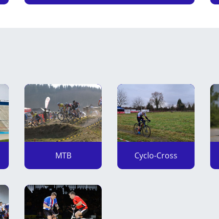
n
MTB
Cyclo-Cross