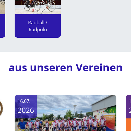
Radball /
Radpolo
aus unseren Vereinen
16.07.
1
2026