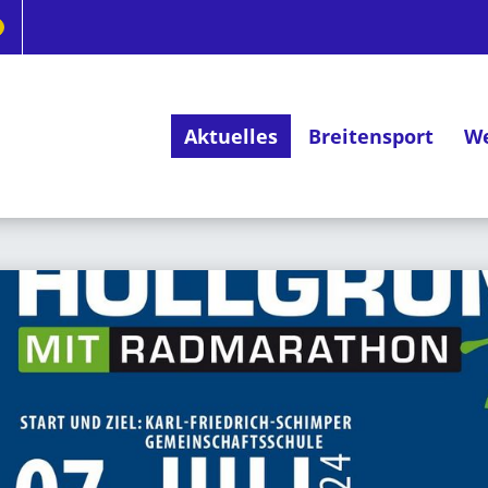
Aktuelles
Breitensport
We
Deutsches Radsportabzeichen