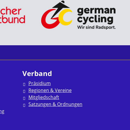
Verband
Präsidium
Regionen & Vereine
Mitgliedschaft
Satzungen & Ordnungen
ng