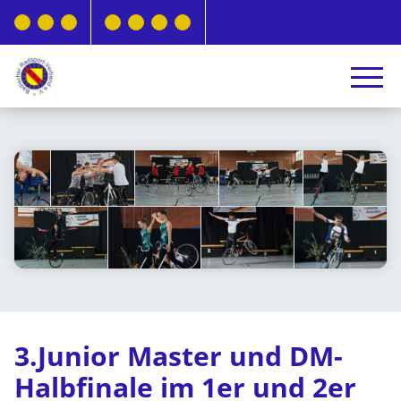
3.Junior Master und DM-
Halbfinale im 1er und 2er