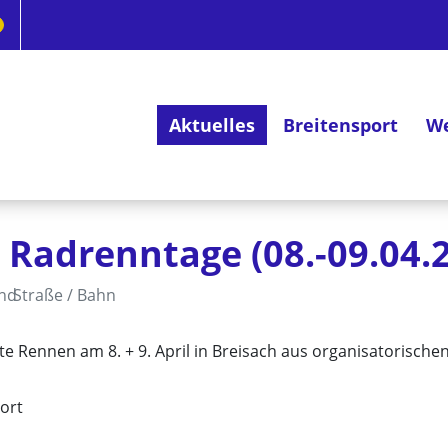
Aktuelles
Breitensport
We
Deutsches Radsportabzeichen
 Radrenntage (08.-09.04.
and
Straße / Bahn
e Rennen am 8. + 9. April in Breisach aus organisatorisch
ort