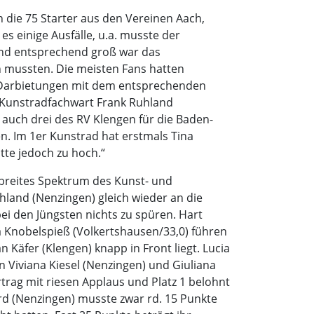
 die 75 Starter aus den Vereinen Aach,
es einige Ausfälle, u.a. musste der
und entsprechend groß war das
n mussten. Die meisten Fans hatten
re Darbietungen mit dem entsprechenden
o Kunstradfachwart Frank Ruhland
 auch drei des RV Klengen für die Baden-
n. Im 1er Kunstrad hat erstmals Tina
tte jedoch zu hoch.“
breites Spektrum des Kunst- und
uhland (Nenzingen) gleich wieder an die
ei den Jüngsten nichts zu spüren. Hart
sa Knobelspieß (Volkertshausen/33,0) führen
n Käfer (Klengen) knapp in Front liegt. Lucia
n Viviana Kiesel (Nenzingen) und Giuliana
rag mit riesen Applaus und Platz 1 belohnt
rd (Nenzingen) musste zwar rd. 15 Punkte