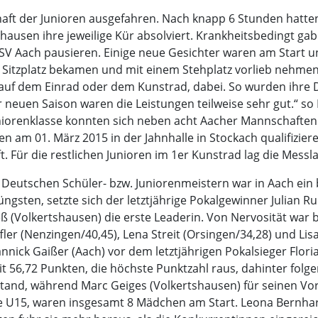
haft der Junioren ausgefahren. Nach knapp 6 Stunden hatten
ausen ihre jeweilige Kür absolviert. Krankheitsbedingt gab 
SV Aach pausieren. Einige neue Gesichter waren am Start 
n Sitzplatz bekamen und mit einem Stehplatz vorlieb nehme
ob auf dem Einrad oder dem Kunstrad, dabei. So wurden ih
r neuen Saison waren die Leistungen teilweise sehr gut.“ s
uniorenklasse konnten sich neben acht Aacher Mannschaften
 am 01. März 2015 in der Jahnhalle in Stockach qualifiziere
Für die restlichen Junioren im 1er Kunstrad lag die Messla
Deutschen Schüler- bzw. Juniorenmeistern war in Aach ein 
üngsten, setzte sich der letztjährige Pokalgewinner Julian R
ß (Volkertshausen) die erste Leaderin. Von Nervosität war b
ler (Nenzingen/40,45), Lena Streit (Orsingen/34,28) und Li
nnick Gaißer (Aach) vor dem letztjährigen Pokalsieger Floria
 56,72 Punkten, die höchste Punktzahl raus, dahinter folge
and, während Marc Geiges (Volkertshausen) für seinen Vort
sse U15, waren insgesamt 8 Mädchen am Start. Leona Bernha