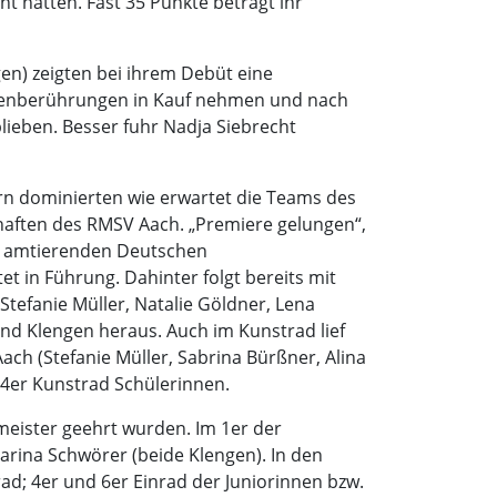
t hatten. Fast 35 Punkte beträgt ihr
gen) zeigten bei ihrem Debüt eine
Bodenberührungen in Kauf nehmen und nach
lieben. Besser fuhr Nadja Siebrecht
ern dominierten wie erwartet die Teams des
haften des RMSV Aach. „Premiere gelungen“,
die amtierenden Deutschen
et in Führung. Dahinter folgt bereits mit
tefanie Müller, Natalie Göldner, Lena
nd Klengen heraus. Auch im Kunstrad lief
ach (Stefanie Müller, Sabrina Bürßner, Alina
 4er Kunstrad Schülerinnen.
smeister geehrt wurden. Im 1er der
arina Schwörer (beide Klengen). In den
ad; 4er und 6er Einrad der Juniorinnen bzw.