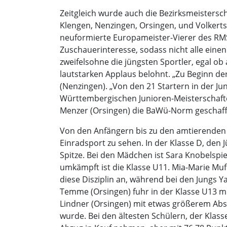
Zeitgleich wurde auch die Bezirksmeistersc
Klengen, Nenzingen, Orsingen, und Volkertsh
neuformierte Europameister-Vierer des RM
Zuschauerinteresse, sodass nicht alle eine
zweifelsohne die jüngsten Sportler, egal 
lautstarken Applaus belohnt. „Zu Beginn de
(Nenzingen). „Von den 21 Startern in der J
Württembergischen Junioren-Meisterschaften
Menzer (Orsingen) die BaWü-Norm geschafft. 
Von den Anfängern bis zu den amtierenden 
Einradsport zu sehen. In der Klasse D, den J
Spitze. Bei den Mädchen ist Sara Knobelspie
umkämpft ist die Klasse U11. Mia-Marie Muff
diese Disziplin an, während bei den Jungs Ya
Temme (Orsingen) fuhr in der Klasse U13 mit
Lindner (Orsingen) mit etwas größerem Abst
wurde. Bei den ältesten Schülern, der Kla