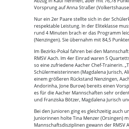
Abzug in Kauf nehmen, aber mit 76,78 Punkte
Vorsprung auf Anna Straßer (Volkertshausen
Nur ein 2er Paare stellte sich in der Schüle
respektable Leistung. In der Eliteklasse 
rund 4 Minuten brach er das Programm leich
(Nenzingen). Sie übernahm mit 84,5 Punkten 
Im Bezirks-Pokal fahren bei den Mannschaft
RMSV Aach. Im 4er Einrad waren 5 Quartett
so eine zufriedene Aacher Chef-Trainerin. „
Schülermeisterinnen (Magdalena Jurisch, Ali
einem größeren Rückstand Nenzingen, Aach 2
Andorinha, Jone Burow) bereits einen Vorsp
es für die Aacher Mannschaften sehr ordentl
und Franziska Bötzer, Magdalena Jurisch u
Bei den Junioren ging es gleichzeitig auch 
Juniorinnen holte Tina Menzer (Orsingen) m
Mannschaftsdisziplinen gewann der RMSV Aac