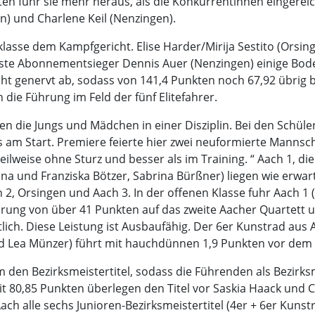
n fuhr sie mehr heraus, als die Konkurrentinnen eingereich
) und Charlene Keil (Nenzingen).
rklasse dem Kampfgericht. Elise Harder/Mirija Sestito (Orsin
musste Abonnementsieger Dennis Auer (Nenzingen) einige 
t genervt ab, sodass von 141,4 Punkten noch 67,92 übrig b
die Führung im Feld der fünf Elitefahrer.
en die Jungs und Mädchen in einer Disziplin. Bei den Schül
s am Start. Premiere feierte hier zwei neuformierte Mannsc
Teilweise ohne Sturz und besser als im Training. “ Aach 1, 
na und Franziska Bötzer, Sabrina Bürßner) liegen wie erwart
, Orsingen und Aach 3. In der offenen Klasse fuhr Aach 1 (S
rung von über 41 Punkten auf das zweite Aacher Quartett u
ich. Diese Leistung ist Ausbaufähig. Der 6er Kunstrad aus A
nd Lea Münzer) führt mit hauchdünnen 1,9 Punkten vor dem
um den Bezirksmeistertitel, sodass die Führenden als Bezirk
it 80,85 Punkten überlegen den Titel vor Saskia Haack und C
h alle sechs Junioren-Bezirksmeistertitel (4er + 6er Kunstr