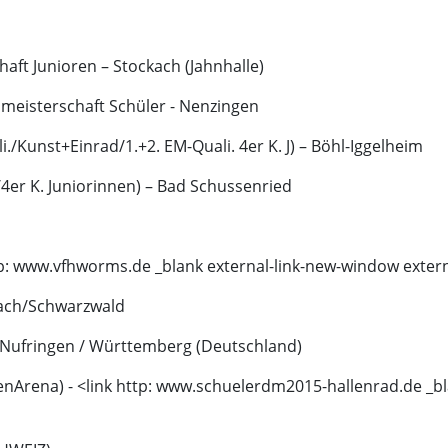
aft Junioren – Stockach (Jahnhalle)
ksmeisterschaft Schüler - Nenzingen
./Kunst+Einrad/1.+2. EM-Quali. 4er K. J) – Böhl-Iggelheim
r/4er K. Juniorinnen) – Bad Schussenried
tp: www.vfhworms.de _blank external-link-new-window extern
tach/Schwarzwald
– Nufringen / Württemberg (Deutschland)
enArena) - <link http: www.schuelerdm2015-hallenrad.de _bl