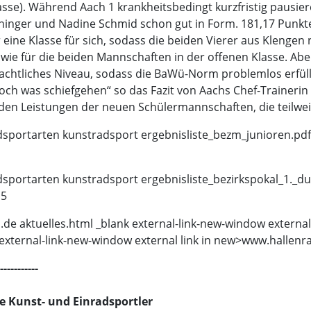
asse). Während Aach 1 krankheitsbedingt kurzfristig pausier
inger und Nadine Schmid schon gut in Form. 181,17 Punkte
 eine Klasse für sich, sodass die beiden Vierer aus Klenge
 sowie für die beiden Mannschaften in der offenen Klasse. 
achtliches Niveau, sodass die BaWü-Norm problemlos erfüll
och was schiefgehen“ so das Fazit von Aachs Chef-Trainerin K
 den Leistungen der neuen Schülermannschaften, die teilweis
sportarten kunstradsport ergebnisliste_bezm_junioren.pdf 
sportarten kunstradsport ergebnisliste_bezirkspokal_1._du
15
de aktuelles.html _blank external-link-new-window external
external-link-new-window external link in new>
www.hallenra
-----------
 Kunst- und Einradsportler