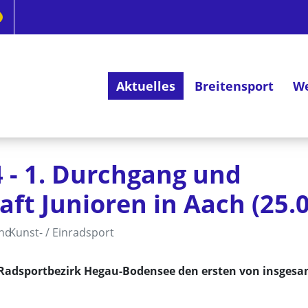
Aktuelles
Breitensport
We
Deutsches Radsportabzeichen
4 - 1. Durchgang und
ft Junioren in Aach (25.
and
Kunst- / Einradsport
r Radsportbezirk Hegau-Bodensee den ersten von insgesa