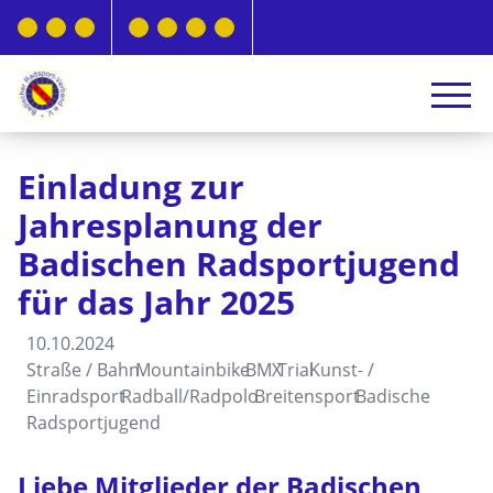
Einladung zur
Jahresplanung der
Badischen Radsportjugend
für das Jahr 2025
10.10.2024
Straße / Bahn
Mountainbike
BMX
Trial
Kunst- /
Einradsport
Radball/Radpolo
Breitensport
Badische
Radsportjugend
Liebe Mitglieder der Badischen