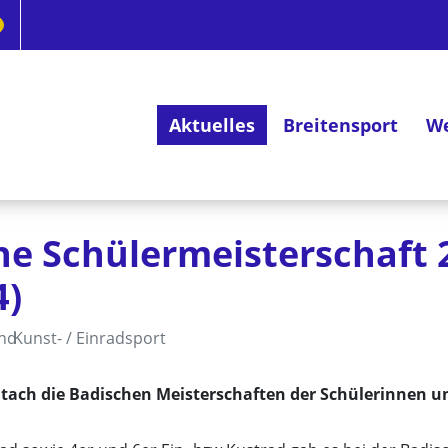
Aktuelles
Breitensport
We
Deutsches Radsportabzeichen
he Schülermeisterschaft 
4)
and
Kunst- / Einradsport
ach die Badischen Meisterschaften der Schülerinnen und