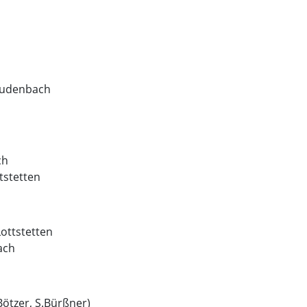
 Laudenbach
ch
tstetten
Lottstetten
ach
Bötzer, S.Bürßner)