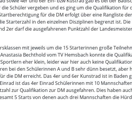
rad sowie 4er und 6er Ein- bzw Kustrad gab es bei der Badis
die Schüler vergeben und es ging um die Qualifikation für 
 Startberechtigung für die DM erfolgt über eine Rangliste de
ie Starterzahl in den einzelnen Disziplinen begrenzt ist. Di
und 2er darf die ausgefahrenen Punktzahl der Landesmeiste
tersklassen mit jeweils um die 15 Starterinnen große Teilneh
h Anastasia Bechthold vom TV Hemsbach konnte die Qualifika
 Sportlern eher klein, leider war hier auch keine Qualifikati
aaren bei den Schülerinnen A und B sehr dünn besetzt, aber 
für die DM erreicht. Das 4er und 6er Kunstrad ist in Baden g
Einrad ist das 4er Einrad Schülerinnen mit 10 Mannschaften
zahl zur Qualifikation zur DM ausgefahren. Dies haben au
nsgesamt 5 Starts von denen auch drei Mannschaften die Hü