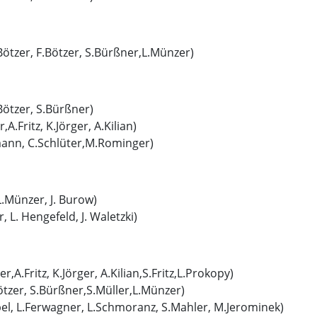
.Bötzer, F.Bötzer, S.Bürßner,L.Münzer)
Bötzer, S.Bürßner)
.Fritz, K.Jörger, A.Kilian)
hmann, C.Schlüter,M.Rominger)
L.Münzer, J. Burow)
, L. Hengefeld, J. Waletzki)
A.Fritz, K.Jörger, A.Kilian,S.Fritz,L.Prokopy)
Bötzer, S.Bürßner,S.Müller,L.Münzer)
ebel, L.Ferwagner, L.Schmoranz, S.Mahler, M.Jerominek)