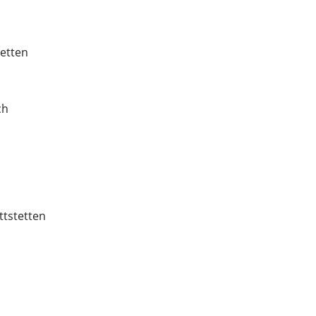
tetten
ch
ttstetten