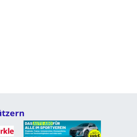
ützern