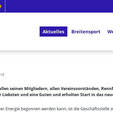
Aktuelles
Breitensport
We
Deutsches Radsportabzeichen
and
len seinen Mitgliedern, allen Vereinsvorständen, Rennf
Liebsten und eine Guten und erholten Start in das neue
r Energie begonnen werden kann, ist die Geschäftsstelle z