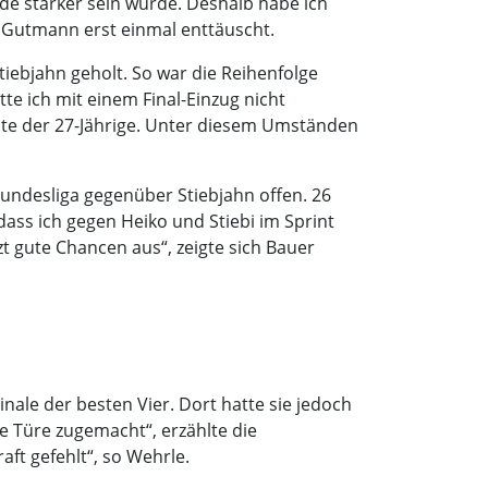
e stärker sein würde. Deshalb habe ich
e Gutmann erst einmal enttäuscht.
tiebjahn geholt. So war die Reihenfolge
e ich mit einem Final-Einzug nicht
nnte der 27-Jährige. Unter diesem Umständen
undesliga gegenüber Stiebjahn offen. 26
ass ich gegen Heiko und Stiebi im Sprint
zt gute Chancen aus“, zeigte sich Bauer
ale der besten Vier. Dort hatte sie jedoch
ie Türe zugemacht“, erzählte die
ft gefehlt“, so Wehrle.