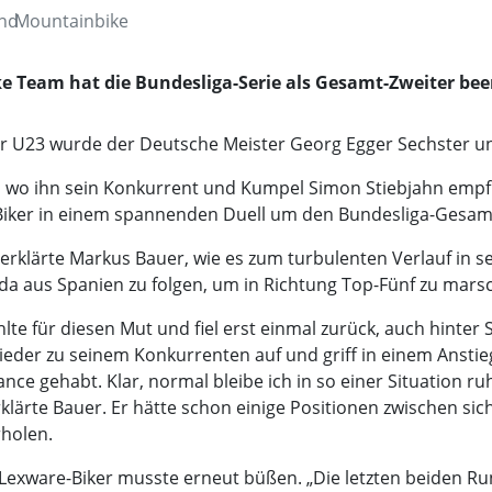
and
Mountainbike
Team hat die Bundesliga-Serie als Gesamt-Zweiter been
n der U23 wurde der Deutsche Meister Georg Egger Sechster 
iel, wo ihn sein Konkurrent und Kumpel Simon Stiebjahn empf
-Biker in einem spannenden Duell um den Bundesliga-Gesam
, erklärte Markus Bauer, wie es zum turbulenten Verlauf in
da aus Spanien zu folgen, um in Richtung Top-Fünf zu marsc
te für diesen Mut und fiel erst einmal zurück, auch hinter S
ieder zu seinem Konkurrenten auf und griff in einem Anstie
hance gehabt. Klar, normal bleibe ich in so einer Situation
erklärte Bauer. Er hätte schon einige Positionen zwischen s
holen.
 Lexware-Biker musste erneut büßen. „Die letzten beiden Ru