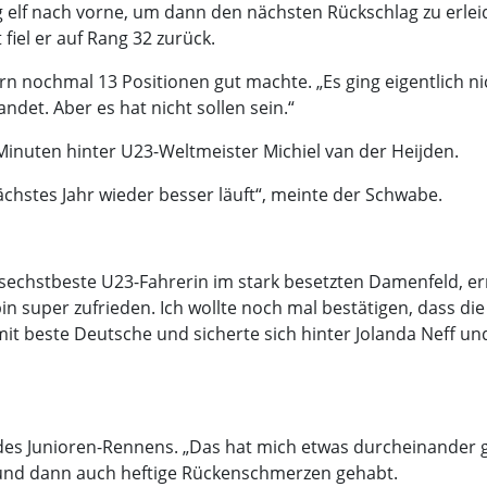
ang elf nach vorne, um dann den nächsten Rückschlag zu erl
 fiel er auf Rang 32 zurück.
rn nochmal 13 Positionen gut machte. „Es ging eigentlich ni
ndet. Aber es hat nicht sollen sein.“
inuten hinter U23-Weltmeister Michiel van der Heijden.
ächstes Jahr wieder besser läuft“, meinte der Schwabe.
chstbeste U23-Fahrerin im stark besetzten Damenfeld, errei
in super zufrieden. Ich wollte noch mal bestätigen, dass di
amit beste Deutsche und sicherte sich hinter Jolanda Neff un
des Junioren-Rennens. „Das hat mich etwas durcheinander g
 und dann auch heftige Rückenschmerzen gehabt.