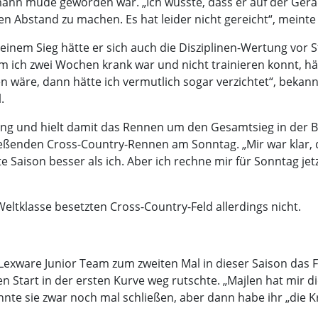
ann müde geworden war. „Ich wusste, dass er auf der Gerad
n Abstand zu machen. Es hat leider nicht gereicht“, meint
inem Sieg hätte er sich auch die Disziplinen-Wertung vor S
ch zwei Wochen krank war und nicht trainieren konnt, hätt
n wäre, dann hätte ich vermutlich sogar verzichtet“, beka
.
ng und hielt damit das Rennen um den Gesamtsieg in der B
eßenden Cross-Country-Rennen am Sonntag. „Mir war klar, d
 Saison besser als ich. Aber ich rechne mir für Sonntag jet
eltklasse besetzten Cross-Country-Feld allerdings nicht.
xware Junior Team zum zweiten Mal in dieser Saison das Fin
en Start in der ersten Kurve weg rutschte. „Majlen hat mir d
te sie zwar noch mal schließen, aber dann habe ihr „die Kra