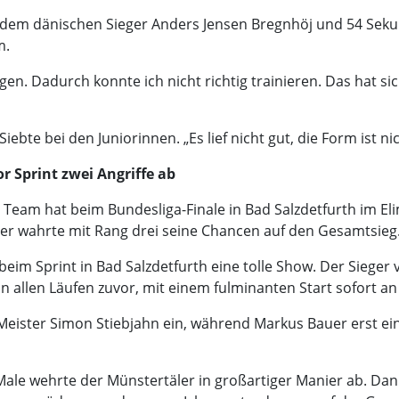
r dem dänischen Sieger Anders Jensen Bregnhöj und 54 Sek
m.
en. Dadurch konnte ich nicht richtig trainieren. Das hat s
ebte bei den Juniorinnen. „Es lief nicht gut, die Form ist n
 Sprint zwei Angriffe ab
am hat beim Bundesliga-Finale in Bad Salzdetfurth im Elim
r wahrte mit Rang drei seine Chancen auf den Gesamtsieg
im Sprint in Bad Salzdetfurth eine tolle Show. Der Sieger
in allen Läufen zuvor, mit einem fulminanten Start sofort an 
Meister Simon Stiebjahn ein, während Markus Bauer erst ein
ale wehrte der Münstertäler in großartiger Manier ab. Dann