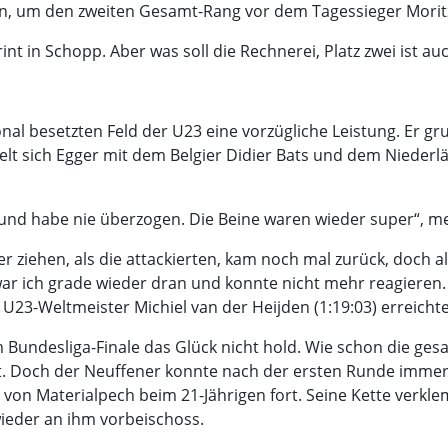
, um den zweiten Gesamt-Rang vor dem Tagessieger Moritz Mi
nt in Schopp. Aber was soll die Rechnerei, Platz zwei ist auc
al besetzten Feld der U23 eine vorzügliche Leistung. Er gru
ielt sich Egger mit dem Belgier Didier Bats und dem Niederlä
n und habe nie überzogen. Die Beine waren wieder super“, m
 ziehen, als die attackierten, kam noch mal zurück, doch als
r ich grade wieder dran und konnte nicht mehr reagieren. Ab
 U23-Weltmeister Michiel van der Heijden (1:19:03) erreichte
 Bundesliga-Finale das Glück nicht hold. Wie schon die ges
t. Doch der Neuffener konnte nach der ersten Runde immerh
e von Materialpech beim 21-Jährigen fort. Seine Kette verkl
 wieder an ihm vorbeischoss.