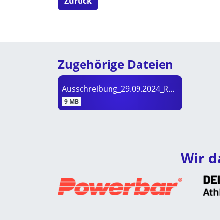
Zurück
Zugehörige Dateien
Ausschreibung_29.09.2024_Reudern_WRSV.pdf
9 MB
Wir d