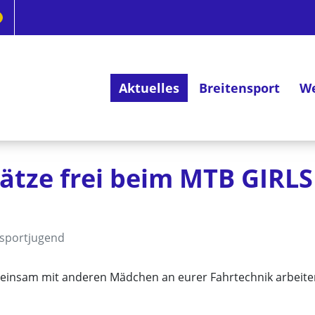
Aktuelles
Breitensport
We
Deutsches Radsportabzeichen
lätze frei beim MTB GIRL
sportjugend
emeinsam mit anderen Mädchen an eurer Fahrtechnik arbeite