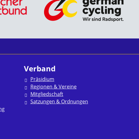
Verband
Präsidium
Regionen & Vereine
Mitgliedschaft
Satzungen & Ordnungen
ng