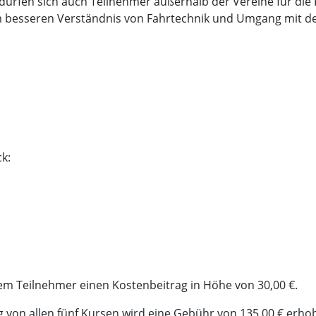
dürfen sich auch Teilnehmer außerhalb der Vereine für die
um besseren Verständnis von Fahrtechnik und Umgang mit d
k:
m Teilnehmer einen Kostenbeitrag in Höhe von 30,00 €.
von allen fünf Kursen wird eine Gebühr von 135,00 € erhobe