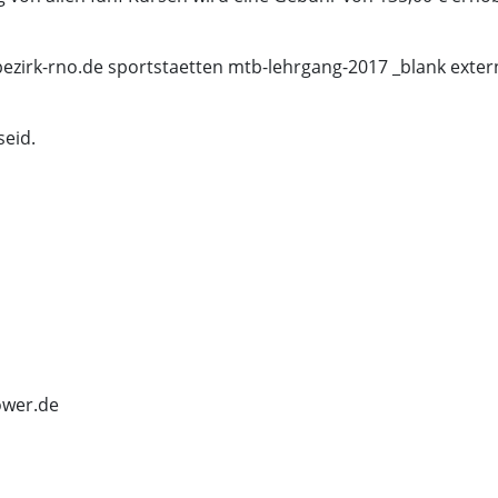
bezirk-rno.de sportstaetten mtb-lehrgang-2017 _blank exter
seid.
ower.de