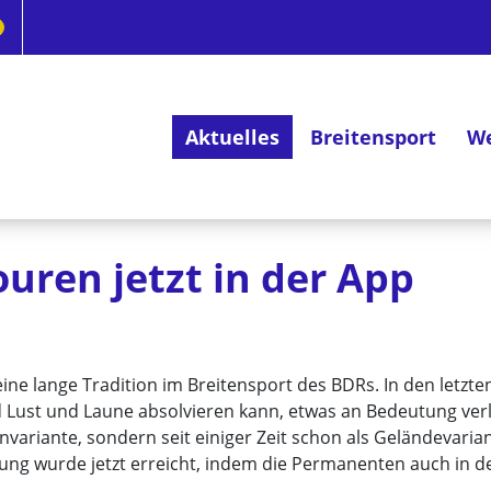
Aktuelles
Breitensport
We
Deutsches Radsportabzeichen
ren jetzt in der App
e lange Tradition im Breitensport des BDRs. In den letzte
nd Lust und Laune absolvieren kann, etwas an Bedeutung v
envariante, sondern seit einiger Zeit schon als Geländevaria
klung wurde jetzt erreicht, indem die Permanenten auch in 