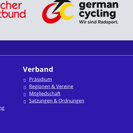
Verband
Präsidium
Regionen & Vereine
Mitgliedschaft
Satzungen & Ordnungen
ng