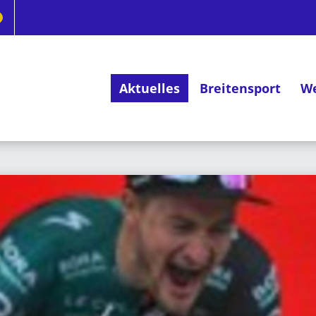
Aktuelles
Breitensport
We
Deutsches Radsportabzeichen