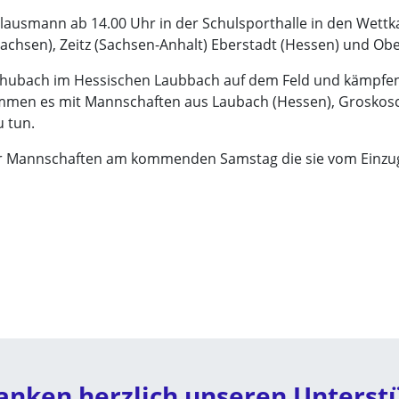
Klausmann ab 14.00 Uhr in der Schulsporthalle in den Wet
chsen), Zeitz (Sachsen-Anhalt) Eberstadt (Hessen) und Ob
chubach im Hessischen Laubbach auf dem Feld und kämpfen 
ommen es mit Mannschaften aus Laubach (Hessen), Groskos
u tun.
nger Mannschaften am kommenden Samstag die sie vom Einzug 
anken herzlich unseren Unterst