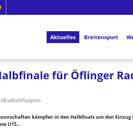
Aktuelles
Breitensport
We
Deutsches Radsportabzeichen
Halbfinale für Öflinger Ra
and
Radball/Radpolo
 Mannschaften kämpfen in den Halbfinals um den Einzug 
sse U15...