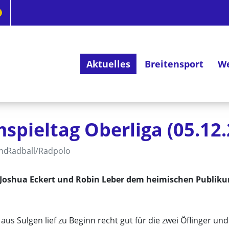
Aktuelles
Breitensport
We
Deutsches Radsportabzeichen
spieltag Oberliga (05.12
and
Radball/Radpolo
 Joshua Eckert und Robin Leber dem heimischen Publikum
us Sulgen lief zu Beginn recht gut für die zwei Öflinger und