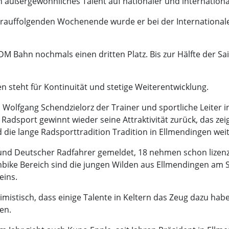
 außergewöhnliches Talent auf nationaler und internationa
arauffolgenden Wochenende wurde er bei der Internationale
M Bahn nochmals einen dritten Platz. Bis zur Hälfte der Sa
 steht für Kontinuität und stetige Weiterentwicklung.
 so Wolfgang Schendzielorz der Trainer und sportliche Leiter 
adsport gewinnt wieder seine Attraktivität zurück, das zei
d die lange Radsporttradition Tradition in Ellmendingen wei
nd Deutscher Radfahrer gemeldet, 18 nehmen schon lizenzie
ike Bereich sind die jungen Wilden aus Ellmendingen am St
eins.
timistisch, dass einige Talente in Keltern das Zeug dazu hab
en.