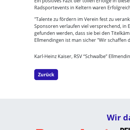
Ein positives Fazit der tollen Erfolge in di
Radsportevents in Keltern waren Erfolgreich
"Talente zu fördern im Verein fest zu veran
Sponsoren verlaufen viel versprechend, in 
gefunden werden, dass sie bei den Titelkä
Ellmendingen ist man sicher "Wir schaffen d
Karl-Heinz Kaiser, RSV “Schwalbe” Ellmendi
Zurück
Wir d