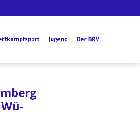
ttkampfsport
Jugend
Der BRV
emberg
BaWü-