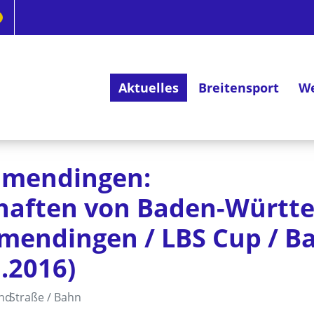
Aktuelles
Breitensport
We
Deutsches Radsportabzeichen
llmendingen:
haften von Baden-Württ
llmendingen / LBS Cup / 
.2016)
and
Straße / Bahn