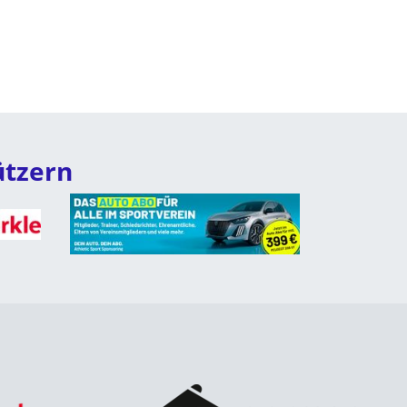
ützern