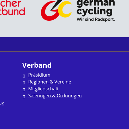
Verband
Präsidium
Regionen & Vereine
Mitgliedschaft
Satzungen & Ordnungen
ng