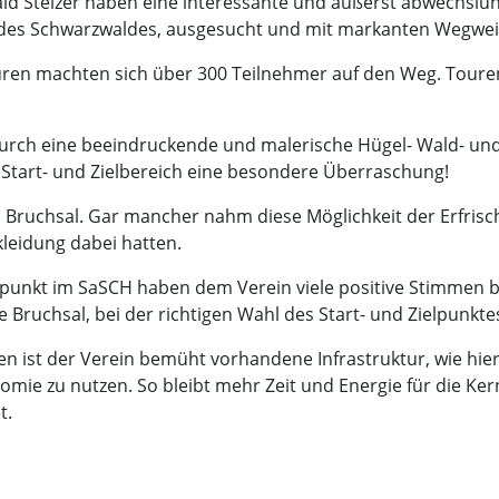
ld Stelzer haben eine interessante und äußerst abwechslung
d des Schwarzwaldes, ausgesucht und mit markanten Wegwei
ren machten sich über 300 Teilnehmer auf den Weg. Touren
rch eine beeindruckende und malerische Hügel- Wald- und 
 Start- und Zielbereich eine besondere Überraschung!
n Bruchsal. Gar mancher nahm diese Möglichkeit der Erfri
kleidung dabei hatten.
elpunkt im SaSCH haben dem Verein viele positive Stimmen be
uchsal, bei der richtigen Wahl des Start- und Zielpunktes 
en ist der Verein bemüht vorhandene Infrastruktur, wie hier
onomie zu nutzen. So bleibt mehr Zeit und Energie für die 
t.