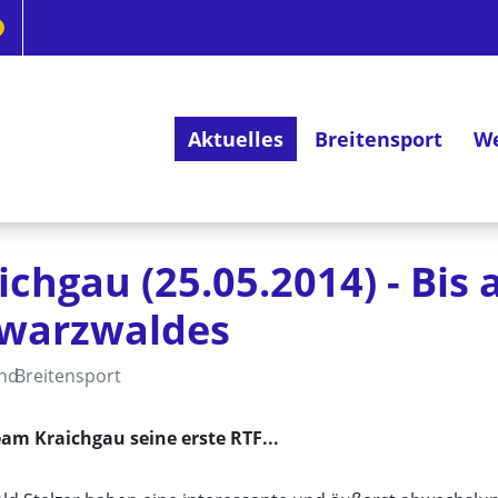
Aktuelles
Breitensport
We
Deutsches Radsportabzeichen
chgau (25.05.2014) - Bis 
hwarzwaldes
and
Breitensport
am Kraichgau seine erste RTF...