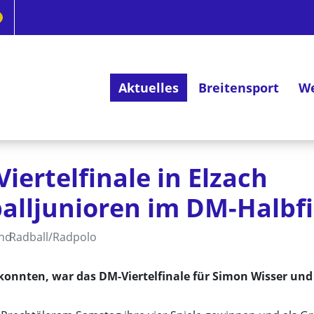
Aktuelles
Breitensport
We
Deutsches Radsportabzeichen
iertelfinale in Elzach
balljunioren im DM-Halbf
and
Radball/Radpolo
konnten, war das DM-Viertelfinale für Simon Wisser und 