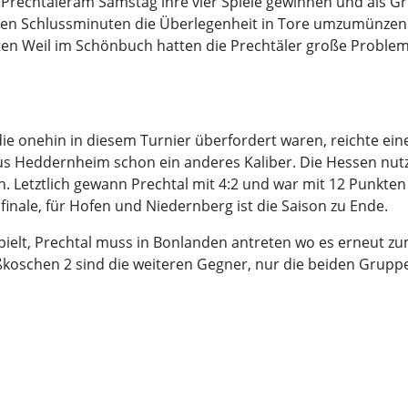
 Prechtäleram Samstag ihre vier Spiele gewinnen und als Gr
n den Schlussminuten die Überlegenheit in Tore umzumünzen
en Weil im Schönbuch hatten die Prechtäler große Proble
ie onehin in diesem Turnier überfordert waren, reichte ein
s Heddernheim schon ein anderes Kaliber. Die Hessen nut
fen. Letztlich gewann Prechtal mit 4:2 und war mit 12 Punk
inale, für Hofen und Niedernberg ist die Saison zu Ende.
spielt, Prechtal muss in Bonlanden antreten wo es erneut 
koschen 2 sind die weiteren Gegner, nur die beiden Grupp