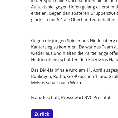
In der Sporthalle Elzach konnten die beiden
Auftaktspiel gegen Hofen gelang es erst i
erzielen. Gegen den späteren Gruppenzweit
glücklich mit 5:4 die Oberhand zu behalten.
Gegen die jungen Spieler aus Niedernberg d
Kantersieg zu kommen. Da war das Team au
wieder aus und hielten die Partie lange of
Heddernheim schafften den EInzug ins Halbf
Das DM-Halbfinale wird am 11. April ausge
Böblingen, Rötha, Großkoschen 1, und Groß
Meisterschaft nach Worms.
Franz Bischoff, Pressewart RVC Prechtal
Zurück