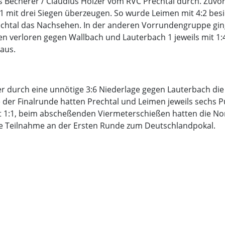
us Becherer / Claudius Holzer vom RVC Prechtal durch. Zuvo
1 mit drei Siegen überzeugen. So wurde Leimen mit 4:2 besi
rechtal das Nachsehen. In der anderen Vorrundengruppe gin
en verloren gegen Wallbach und Lauterbach 1 jeweils mit 1
aus.
er durch eine unnötige 3:6 Niederlage gegen Lauterbach di
e der Finalrunde hatten Prechtal und Leimen jeweils sechs P
t 1:1, beim abscheßenden Viermeterschießen hatten die N
die Teilnahme an der Ersten Runde zum Deutschlandpokal.