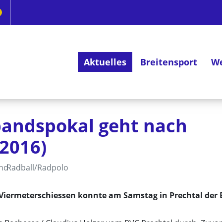
Aktuelles
Breitensport
We
Deutsches Radsportabzeichen
bandspokal geht nach
2016)
and
Radball/Radpolo
Viermeterschiessen konnte am Samstag in Prechtal der B