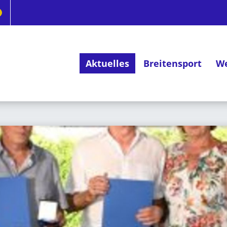
Aktuelles
Breitensport
We
Deutsches Radsportabzeichen