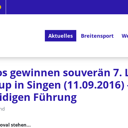
Aktuelles
Breitensport
We
Deutsches Radsportabzeichen
s gewinnen souverän 7. 
p in Singen (11.09.2016)
eidigen Führung
and
oval stehen...