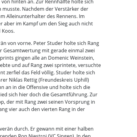
 von hinten an. Zur Rennhälfte holte sich
ben musste. Nachdem der Verstärker der
um Alleinunterhalter des Rennens. Im
der aber im Kampf um den Sieg auch nicht
d Koos.
n von vorne. Peter Studer holte sich Rang
der Gesamtwertung mit gerade einmal zwei
prints gingen alle an Domenic Weinstein,
ebte und auf Rang zwei sprintete, versuchte
zerfiel das Feld völlig. Studer holte sich
r Niklas Rettig (Freundeskreis Uphill)
n an in die Offensive und holte sich die
ied sich hier doch die Gesamtführung. Zur
p, der mit Rang zwei seinen Vorsprung in
ang vier auch den vierten Rang in der
verän durch. Er gewann mit einer halben
nden Ron Niestroj (VC Singen). In den