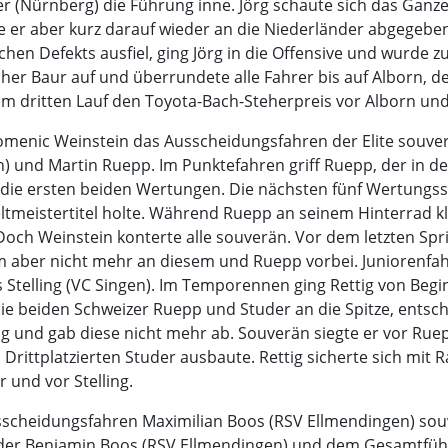
er (Nürnberg) die Führung inne. Jörg schaute sich das Ganze
die er aber kurz darauf wieder an die Niederländer abgege
hen Defekts ausfiel, ging Jörg in die Offensive und wurde z
cher Baur auf und überrundete alle Fahrer bis auf Alborn, 
em dritten Lauf den Toyota-Bach-Steherpreis vor Alborn un
menic Weinstein das Ausscheidungsfahren der Elite souverä
n) und Martin Ruepp. Im Punktefahren griff Ruepp, der in 
h die ersten beiden Wertungen. Die nächsten fünf Wertungss
tmeistertitel holte. Während Ruepp an seinem Hinterrad kl
ch Weinstein konterte alle souverän. Vor dem letzten Sprint 
m aber nicht mehr an diesem und Ruepp vorbei. Juniorenfahre
s Stelling (VC Singen). Im Temporennen ging Rettig von Begin
e beiden Schweizer Ruepp und Studer an die Spitze, entsch
 und gab diese nicht mehr ab. Souverän siegte er vor Ruep
rittplatzierten Studer ausbaute. Rettig sicherte sich mit R
und vor Stelling.
sscheidungsfahren Maximilian Boos (RSV Ellmendingen) sou
er Benjamin Boos (RSV Ellmendingen) und dem Gesamtführe