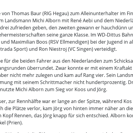
e von Thomas Baur (RIG Hegau) zum Alleinunterhalter im Fin
nem Landsmann Michi Alborn mit René Aebi und dem Niederl
 drei zufrieden geben, den zweiten gewann er hauchdünn und
hermeisterschaften seine ganze Klasse. Im WD-Dittus Bah
 und Maximilian Boos (RSV Ellmendigen) bei der Jugend in al
ada Sport) und Ron Niestroj (VC Singen) verteidigt.
e für die beiden Fahrer aus den Niederlanden zum Schicksa
fangsrunden überrundet. Zwar konnte er mit einem Kraftakt 
 aber nicht mehr zulegen und kam auf Rang vier. Sein Land
mmung mit seinem Schrittmacher nicht hundertprozentig. Dre
 nutzte Michi Alborn zum Sieg vor Koos und Jörg.
er, zur Rennhälfte war er lange an der Spitze, während Kos
 die Plätze verlor, kam Jörg von hinten immer näher an die
an Kopf Rennen, das Jörg knapp für sich entschied. Alborn k
el (Prien).