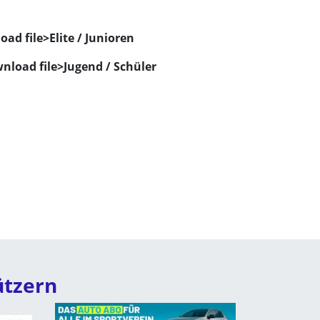
oad file>
Elite / Junioren
nload file>
Jugend / Schüler
ützern