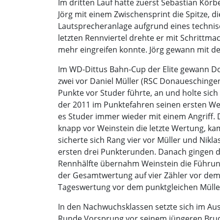
Im dritten Lauf hatte zuerst Sebastian Körb
Jörg mit einem Zwischensprint die Spitze, 
Lautsprecheranlage aufgrund eines technisc
letzten Rennviertel drehte er mit Schrittma
mehr eingreifen konnte. Jörg gewann mit d
Im WD-Dittus Bahn-Cup der Elite gewann Do
zwei vor Daniel Müller (RSC Donaueschinge
Punkte vor Studer führte, an und holte sic
der 2011 im Punktefahren seinen ersten Wel
es Studer immer wieder mit einem Angriff. Do
knapp vor Weinstein die letzte Wertung, ka
sicherte sich Rang vier vor Müller und Nikla
ersten drei Punkterunden. Danach gingen di
Rennhälfte übernahm Weinstein die Führung
der Gesamtwertung auf vier Zähler vor dem D
Tageswertung vor dem punktgleichen Müller 
In den Nachwuchsklassen setzte sich im Au
Runde Vorsprung vor seinem jüngeren Brud