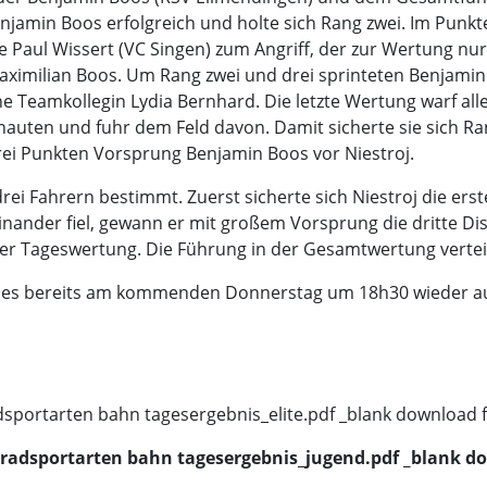
enjamin Boos erfolgreich und holte sich Rang zwei. Im Punk
 Paul Wissert (VC Singen) zum Angriff, der zur Wertung nu
aximilian Boos. Um Rang zwei und drei sprinteten Benjamin
ne Teamkollegin Lydia Bernhard. Die letzte Wertung warf al
chauten und fuhr dem Feld davon. Damit sicherte sie sich R
drei Punkten Vorsprung Benjamin Boos vor Niestroj.
 Fahrern bestimmt. Zuerst sicherte sich Niestroj die erst
inander fiel, gewann er mit großem Vorsprung die dritte Di
 der Tageswertung. Die Führung in der Gesamtwertung verteid
t es bereits am kommenden Donnerstag um 18h30 wieder auf
sportarten bahn tagesergebnis_elite.pdf _blank download f
radsportarten bahn tagesergebnis_jugend.pdf _blank do