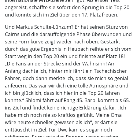
internationale MTB-Szene sehr gut. Als erster Test
angereist, schaffte sie sofort den Sprung in die Top 20
und konnte sich im Ziel über den 17. Platz freuen.
Und Markus Schulte-Lünzum? Er hat seinen Sturz von
Cairns und die darauffolgende Phase überwunden und
seine Formkurve zeigt wieder nach oben. Gestärkt
durch das gute Ergebnis in Heubach reihte er sich vom
Start weg in den Top 20 ein und finishte auf Platz 18!
„Die Fans an der Strecke sind der Wahnsinn! Am
Anfang dachte ich, hinter mir fährt ein Tschechischer
Fahrer, doch dann merkte ich, dass sie mich so genial
anfeuern. Das war wirklich eine tolle Atmosphäre und
ich bin glücklich, dass ich hier in die Top 20 fahren
konnte.“ Shlomi fährt auf Rang 45. Barbi kommt als 65.
ins Ziel und findet keine richtige Erklärung dafür. „Ich
habe mich noch nie so kraftlos gefühlt. Meine Oma
wäre heute schneller gewesen als ich“, erklärt sie
enttäuscht im Ziel. Für Uwe kam es sogar noch