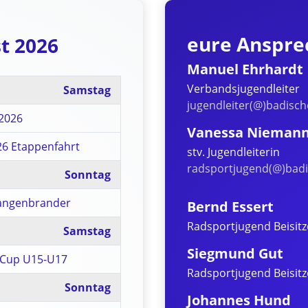
eure Anspre
t 2026
Manuel Ehrhardt
Verbandsjugendleiter
Samstag
jugendleiter(@)badisc
2026
Vanessa Nieman
26 Etappenfahrt
stv. Jugendleiterin
radsportjugend(@)badi
Sonntag
Langenbrander
Bernd Essert
Radsportjugend Beisitz
Samstag
Siegmund Gut
Cup U15-U17
Radsportjugend Beisitz
Sonntag
Johannes Hund