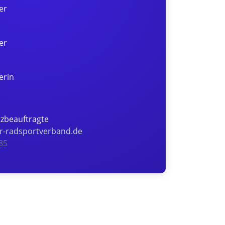
er
er
erin
tzbeauftragte
er-radsportverband.de
85