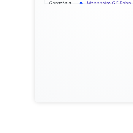
Ganztägig
Mannheim GC Bahn-
22. August 2026
Ganztägig
Kinzigtal Gravel Ride