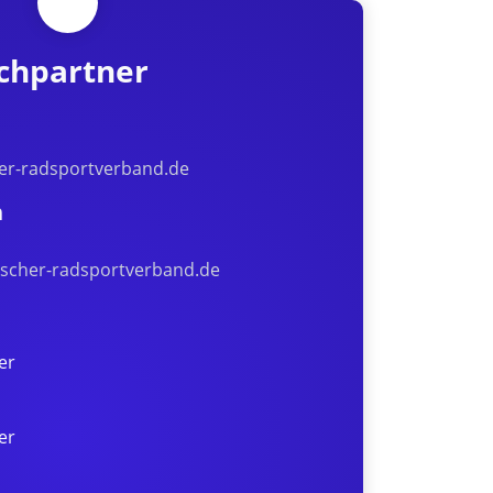
chpartner
her-radsportverband.de
n
scher-radsportverband.de
er
er