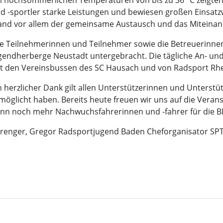
i hochsommerlichen Temperaturen von bis zu 36 °C zeigte
d -sportler starke Leistungen und bewiesen großen Einsat
and vor allem der gemeinsame Austausch und das Miteinand
le Teilnehmerinnen und Teilnehmer sowie die Betreuerinn
gendherberge Neustadt untergebracht. Die tägliche An- und
t den Vereinsbussen des SC Hausach und von Radsport Rhe
n herzlicher Dank gilt allen Unterstützerinnen und Unterstü
möglicht haben. Bereits heute freuen wir uns auf die Vera
nn noch mehr Nachwuchsfahrerinnen und -fahrer für die BR
renger, Gregor Radsportjugend Baden Cheforganisator SP