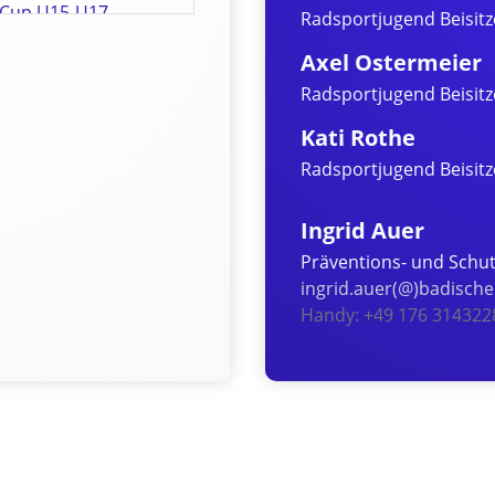
Cup U15-U17
Radsportjugend Beisitz
Samstag
Axel Ostermeier
Radsportjugend Beisitz
Kati Rothe
Radsportjugend Beisitz
Ingrid Auer
Präventions- und Schu
ingrid.auer(@)badisch
Handy: +49 176 314322