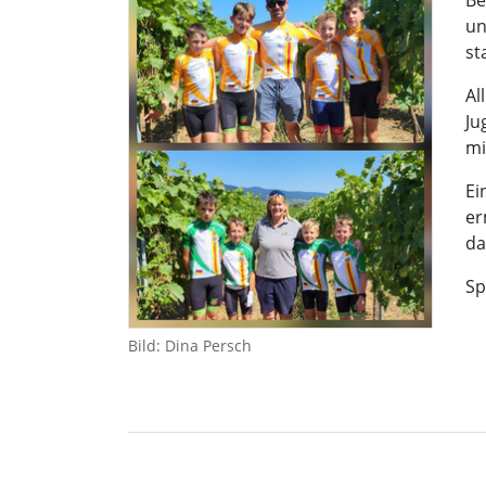
Be
un
st
Al
Ju
mi
Ei
er
da
Sp
Bild: Dina Persch